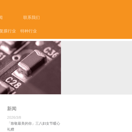
闻
联系我们
复膜行业
特种行业
新闻
2026/3/8
「致敬最美的你」三八妇女节暖心
礼赠