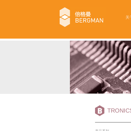
关
TRONI